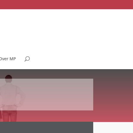
Over MP
“ik voel me gesteund”