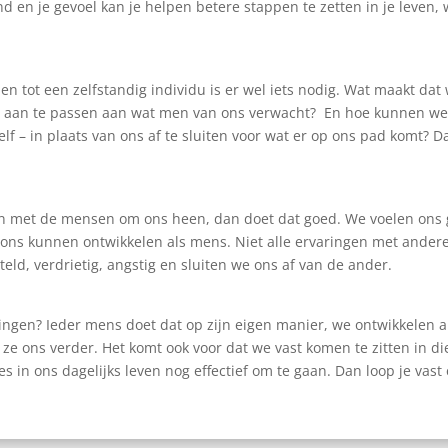
 en je gevoel kan je helpen betere stappen te zetten in je leven, w
en tot een zelfstandig individu is er wel iets nodig. Wat maakt da
s aan te passen aan wat men van ons verwacht?
En hoe kunnen we 
f – in plaats van ons af te sluiten voor wat er op ons pad komt? 
en met de mensen om ons heen, dan doet dat goed. We voelen ons g
ons kunnen ontwikkelen als mens. Niet alle ervaringen met anderen
teld, verdrietig, angstig en sluiten we ons af van de ander.
ngen? Ieder mens doet dat op zijn eigen manier, we ontwikkelen 
n ze ons verder. Het komt ook voor dat we vast komen te zitten in
s in ons dagelijks leven nog effectief om te gaan. Dan loop je vast