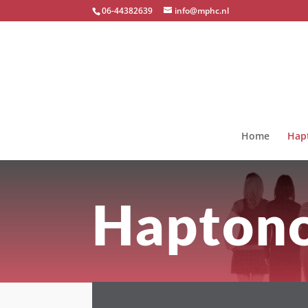
06-44382639
info@mphc.nl
Home
Hap
Hapton